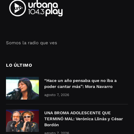
Somos la radio que ves
Seo Google Maps
COFIPOT.COM
LO ÚLTIMO
“Hace un año pensaba que no iba a
poder cantar más”: Mora Navarro
agosto 7, 2026
UNA BROMA ADOLESCENTE QUE
TERMINÓ MAL: Verónica Llinás y César
Bordón
agosto 7, 2026