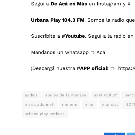
Seguí a
De Acá en Más
en
Instagram
y
X
Urbana Play 104.3 FM
. Somos la radio que
Suscribite a #
Youtube
. Seguí a la radio en
Mandanos un whatsapp ➯
Acá
¡Descargá nuestra
#APP oficial
! ➯
https:
audios
audios de la manana
axel kicillof
banco
maria odonnell
menem
milei
mundial
NOT
urbana play noticias