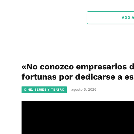
ADD 
«No conozco empresarios d
fortunas por dedicarse a e
agosto 5, 2026
CINE, SERIES Y TEATRO