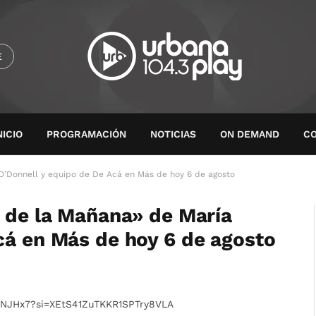
E
NICIO
PROGRAMACIÓN
NOTICIAS
ON DEMAND
C
 O’Donnell y equipo de De Acá en Más de hoy 6 de agosto
s de la Mañana» de María
cá en Más de hoy 6 de agosto
04NJHx7?si=XEtS41ZuTKKR1SPTry8VLA