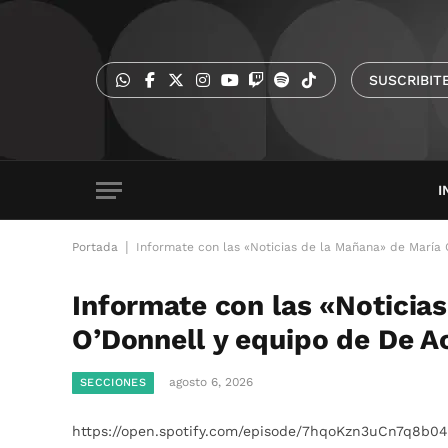
SUSCRIBIT
I
|
Portada
Informate con las «Noticias de la Mañana» de María
Informate con las «Noticia
O’Donnell y equipo de De A
agosto 6, 2026
SECCIONES
https://open.spotify.com/episode/7hqoKzn3uCn7q8b