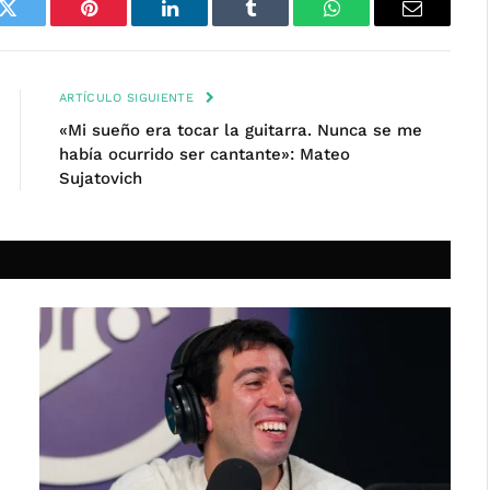
k
Twitter
Pinterest
LinkedIn
Tumblr
WhatsApp
Email
ARTÍCULO SIGUIENTE
«Mi sueño era tocar la guitarra. Nunca se me
había ocurrido ser cantante»: Mateo
Sujatovich