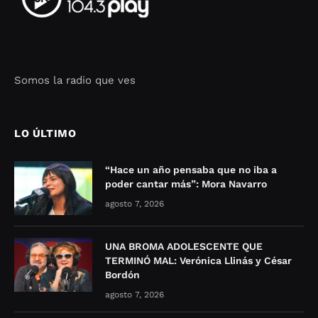
Somos la radio que ves
Seo Google Maps
COFIPOT.COM
LO ÚLTIMO
“Hace un año pensaba que no iba a
poder cantar más”: Mora Navarro
agosto 7, 2026
UNA BROMA ADOLESCENTE QUE
TERMINÓ MAL: Verónica Llinás y César
Bordón
agosto 7, 2026