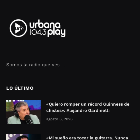
Somos la radio que ves
Seo Google Maps
COFIPOT.COM
LO ÚLTIMO
«Quiero romper un récord Guinness de
chistes»: Alejandro Gardinetti
agosto 6, 2026
«Mi sueño era tocar la guitarra. Nunca