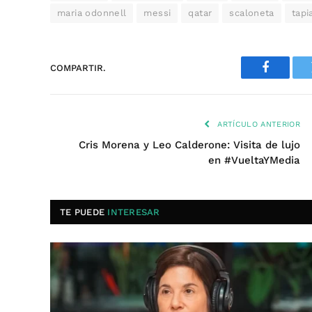
maria odonnell
messi
qatar
scaloneta
tapi
COMPARTIR.
Faceboo
ARTÍCULO ANTERIOR
Cris Morena y Leo Calderone: Visita de lujo
en #VueltaYMedia
TE PUEDE
INTERESAR