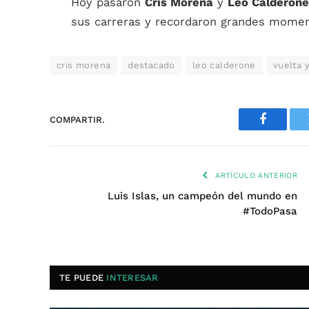
Hoy pasaron
Cris Morena
y
Leo Calderone
sus carreras y recordaron grandes moment
cris morena
destacado
leo calderone
vuelta 
COMPARTIR.
Faceboo
ARTÍCULO ANTERIOR
Luis Islas, un campeón del mundo en
#TodoPasa
TE PUEDE
INTERESAR