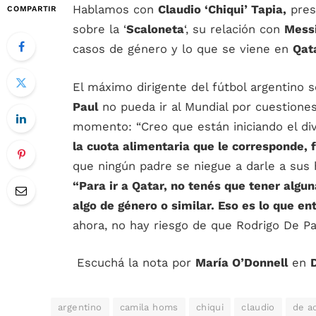
Hablamos con
Claudio ‘Chiqui’ Tapia,
presi
COMPARTIR
sobre la ‘
Scaloneta
‘, su relación con
Mess
casos de género y lo que se viene en
Qat
El máximo dirigente del fútbol argentino s
Paul
no pueda ir al Mundial por cuestiones
momento: “Creo que están iniciando el div
la cuota alimentaria que le corresponde, 
que ningún padre se niegue a darle a sus h
“Para ir a Qatar, no tenés que tener alg
algo de género o similar. Eso es lo que 
ahora, no hay riesgo de que Rodrigo De Pa
Escuchá la nota por
María O’Donnell
en
argentino
camila homs
chiqui
claudio
de a