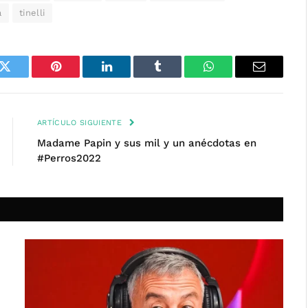
a
tinelli
k
Twitter
Pinterest
LinkedIn
Tumblr
WhatsApp
Email
ARTÍCULO SIGUIENTE
Madame Papin y sus mil y un anécdotas en
#Perros2022