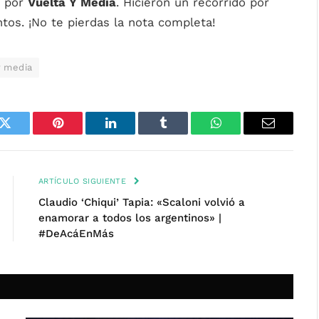
por
Vuelta Y Media
. Hicieron un recorrido por
os. ¡No te pierdas la nota completa!
y media
k
Twitter
Pinterest
LinkedIn
Tumblr
WhatsApp
Email
ARTÍCULO SIGUIENTE
Claudio ‘Chiqui’ Tapia: «Scaloni volvió a
enamorar a todos los argentinos» |
#DeAcáEnMás