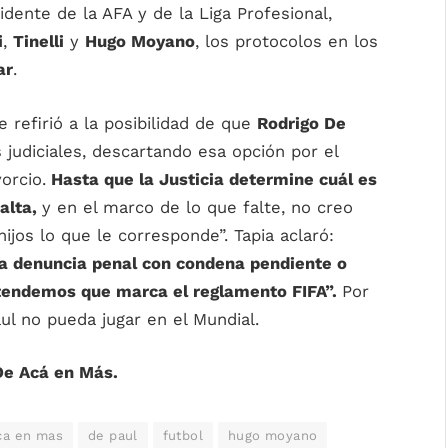
dente de la AFA y de la Liga Profesional,
i
,
Tinelli
y
Hugo Moyano
, los protocolos en los
ar
.
e refirió a la posibilidad de que
Rodrigo De
 judiciales, descartando esa opción por el
orcio.
Hasta que la Justicia determine cuál es
falta,
y en el marco de lo que falte, no creo
ijos lo que le corresponde”. Tapia aclaró:
una denuncia penal con condena pendiente o
entendemos que marca el reglamento FIFA”.
Por
ul no pueda jugar en el Mundial.
De Acá en Más.
ca en mas
de paul
futbol
hugo moyano