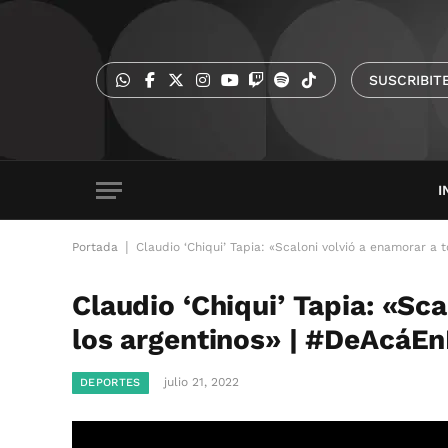
SUSCRIBIT
I
|
Portada
Claudio ‘Chiqui’ Tapia: «Scaloni volvió a enamorar a
Claudio ‘Chiqui’ Tapia: «Sc
los argentinos» | #DeAcáE
julio 21, 2022
DEPORTES