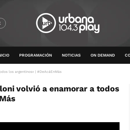
E
NICIO
PROGRAMACIÓN
NOTICIAS
ON DEMAND
C
 todos los argentinos» | #DeAcáEnMás
aloni volvió a enamorar a todos
nMás