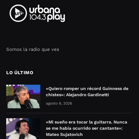
Somos la radio que ves
Seo Google Maps
COFIPOT.COM
LO ÚLTIMO
«Quiero romper un récord Guinness de
chistes»: Alejandro Gardinetti
agosto 6, 2026
«Mi sueño era tocar la guitarra. Nunca
se me había ocurrido ser cantante»:
Mateo Sujatovich