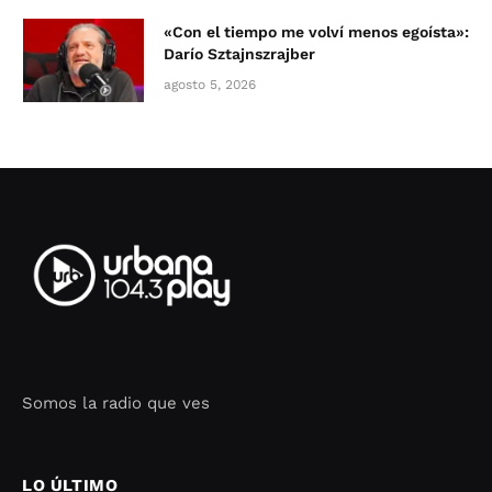
«Con el tiempo me volví menos egoísta»:
Darío Sztajnszrajber
agosto 5, 2026
Somos la radio que ves
Seo Google Maps
COFIPOT.COM
LO ÚLTIMO