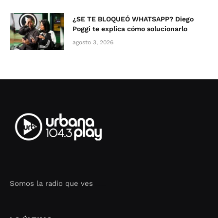
¿SE TE BLOQUEÓ WHATSAPP? Diego
Poggi te explica cómo solucionarlo
agosto 3, 2026
Somos la radio que ves
Seo Google Maps
COFIPOT.COM