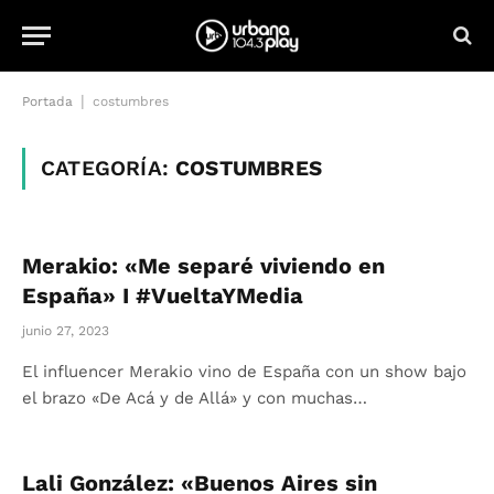
|
Portada
costumbres
CATEGORÍA:
COSTUMBRES
Merakio: «Me separé viviendo en
España» I #VueltaYMedia
junio 27, 2023
El influencer Merakio vino de España con un show bajo
el brazo «De Acá y de Allá» y con muchas…
Lali González: «Buenos Aires sin