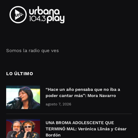
Somos la radio que ves
Seo Google Maps
COFIPOT.COM
LO ÚLTIMO
“Hace un año pensaba que no iba a
poder cantar más”: Mora Navarro
agosto 7, 2026
UNA BROMA ADOLESCENTE QUE
TERMINÓ MAL: Verónica Llinás y César
Bordón