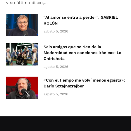
y su último disco,…
“Al amor se entra a perder”: GABRIEL
ROLÓN
agosto 5, 2026
Seis amigos que se ríen de la
Modernidad con canciones irónicas: La
Chirichota
agosto 5, 2026
«Con el tiempo me volví menos egoísta»:
Darío Sztajnszrajber
agosto 5, 2026