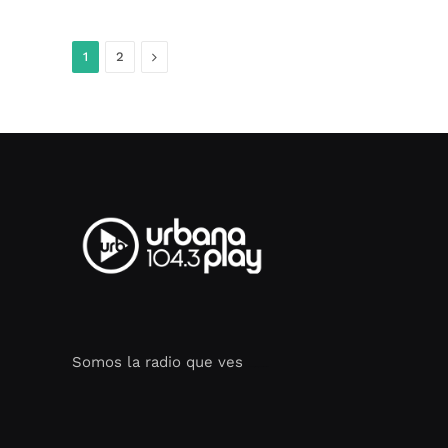
Siguiente
1
2
Somos la radio que ves
Seo Google Maps
COFIPOT.COM