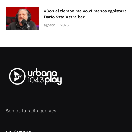
«Con el tiempo me volví menos egoísta»:
Darío Sztajnszrajber
agosto 5, 2026
Somos la radio que ves
Seo Google Maps
COFIPOT.COM