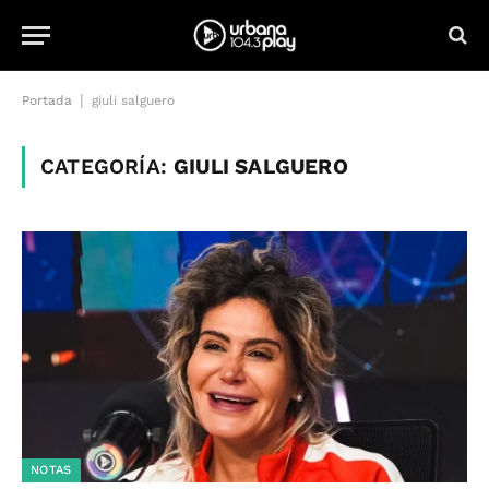
|
Portada
giuli salguero
CATEGORÍA:
GIULI SALGUERO
NOTAS