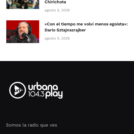
Chirichota
agosto 5, 2026
«Con el tiempo me volví menos egoísta»:
Darío Sztajnszrajber
agosto 5, 2026
Somos la radio que ves
Seo Google Maps
COFIPOT.COM