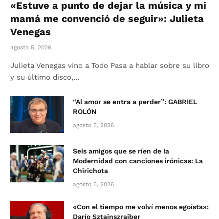
«Estuve a punto de dejar la música y mi
mamá me convenció de seguir»: Julieta
Venegas
agosto 5, 2026
Julieta Venegas vino a Todo Pasa a hablar sobre su libro
y su último disco,…
“Al amor se entra a perder”: GABRIEL
ROLÓN
agosto 5, 2026
Seis amigos que se ríen de la
Modernidad con canciones irónicas: La
Chirichota
agosto 5, 2026
«Con el tiempo me volví menos egoísta»:
Darío Sztajnszrajber