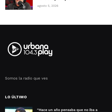
agosto 5, 2026
Somos la radio que ves
Seo Google Maps
COFIPOT.COM
LO ÚLTIMO
“Hace un año pensaba que no iba a