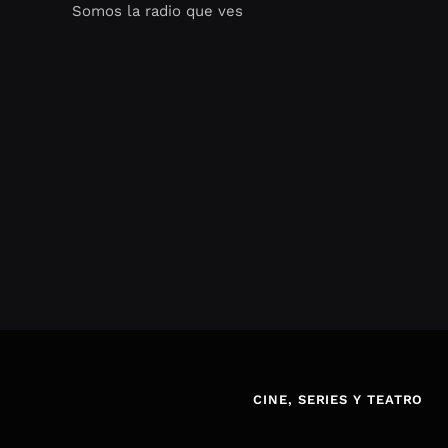
Somos la radio que ves
Seo Google Maps
COFIPOT.COM
CINE, SERIES Y TEATRO