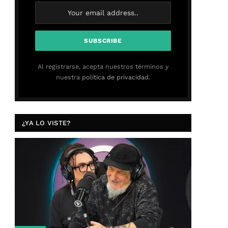
Al registrarse, acepta nuestros términos y
nuestra
política de privacidad.
¿YA LO VISTE?