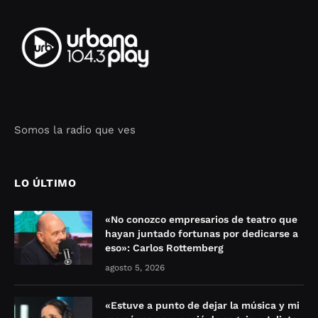
Somos la radio que ves
Seo Google Maps
COFIPOT.COM
LO ÚLTIMO
«No conozco empresarios de teatro que
hayan juntado fortunas por dedicarse a
eso»: Carlos Rottemberg
agosto 5, 2026
«Estuve a punto de dejar la música y mi