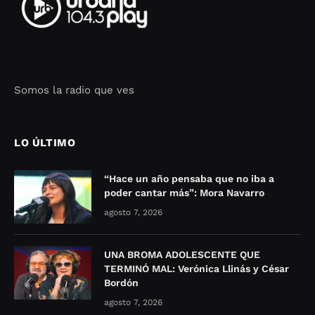
Somos la radio que ves
Seo Google Maps
COFIPOT.COM
LO ÚLTIMO
“Hace un año pensaba que no iba a
poder cantar más”: Mora Navarro
agosto 7, 2026
UNA BROMA ADOLESCENTE QUE
TERMINÓ MAL: Verónica Llinás y César
Bordón
agosto 7, 2026