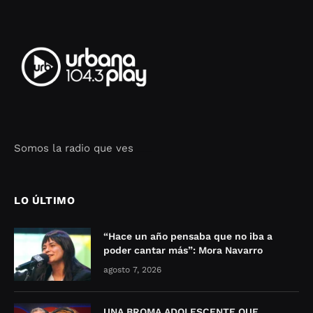
Somos la radio que ves
Seo Google Maps
COFIPOT.COM
LO ÚLTIMO
“Hace un año pensaba que no iba a
poder cantar más”: Mora Navarro
agosto 7, 2026
UNA BROMA ADOLESCENTE QUE