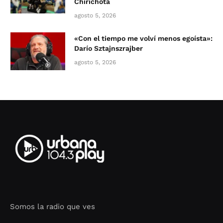
Chirichota
agosto 5, 2026
«Con el tiempo me volví menos egoísta»:
Darío Sztajnszrajber
agosto 5, 2026
Somos la radio que ves
Seo Google Maps
COFIPOT.COM