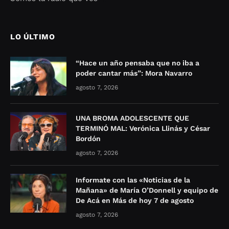
Seo Google Maps
COFIPOT.COM
LO ÚLTIMO
“Hace un año pensaba que no iba a
poder cantar más”: Mora Navarro
agosto 7, 2026
UNA BROMA ADOLESCENTE QUE
TERMINÓ MAL: Verónica Llinás y César
Bordón
agosto 7, 2026
Informate con las «Noticias de la
Mañana» de María O’Donnell y equipo de
De Acá en Más de hoy 7 de agosto
agosto 7, 2026