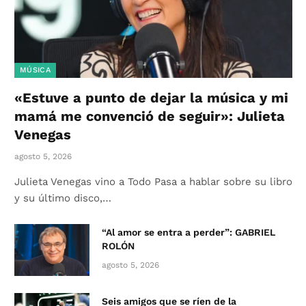
MÚSICA
«Estuve a punto de dejar la música y mi
mamá me convenció de seguir»: Julieta
Venegas
agosto 5, 2026
Julieta Venegas vino a Todo Pasa a hablar sobre su libro
y su último disco,…
“Al amor se entra a perder”: GABRIEL
ROLÓN
agosto 5, 2026
Seis amigos que se ríen de la