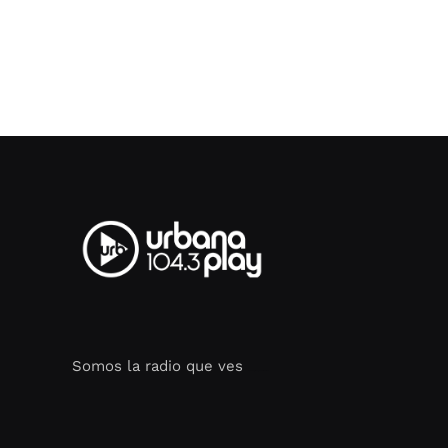
Somos la radio que ves
Seo Google Maps
COFIPOT.COM