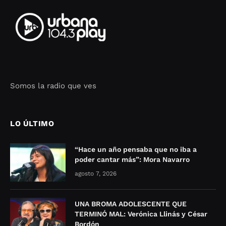
Somos la radio que ves
Seo Google Maps
COFIPOT.COM
LO ÚLTIMO
“Hace un año pensaba que no iba a
poder cantar más”: Mora Navarro
agosto 7, 2026
UNA BROMA ADOLESCENTE QUE
TERMINÓ MAL: Verónica Llinás y César
Bordón