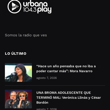
Somos la radio que ves
Seo Google Maps
COFIPOT.COM
LO ÚLTIMO
“Hace un año pensaba que no iba a
poder cantar más”: Mora Navarro
agosto 7, 2026
UNA BROMA ADOLESCENTE QUE
TERMINÓ MAL: Verónica Llinás y César
Bordón
agosto 7, 2026