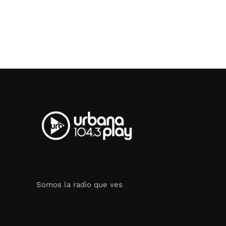
Somos la radio que ves
Seo Google Maps
COFIPOT.COM