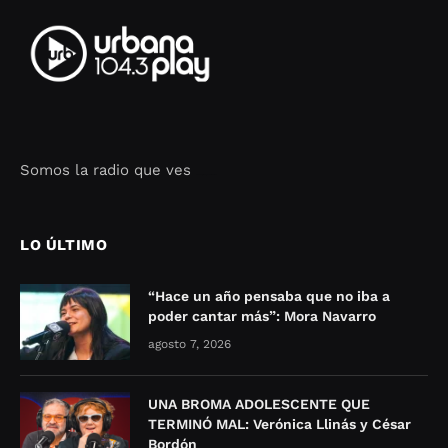
Somos la radio que ves
Seo Google Maps
COFIPOT.COM
LO ÚLTIMO
“Hace un año pensaba que no iba a
poder cantar más”: Mora Navarro
agosto 7, 2026
UNA BROMA ADOLESCENTE QUE
TERMINÓ MAL: Verónica Llinás y César
Bordón