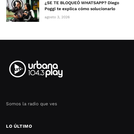
¿SE TE BLOQUEÓ WHATSAPP? Diego
Poggi te explica cómo solucionarlo
agosto 3, 2026
Somos la radio que ves
Seo Google Maps
COFIPOT.COM
LO ÚLTIMO