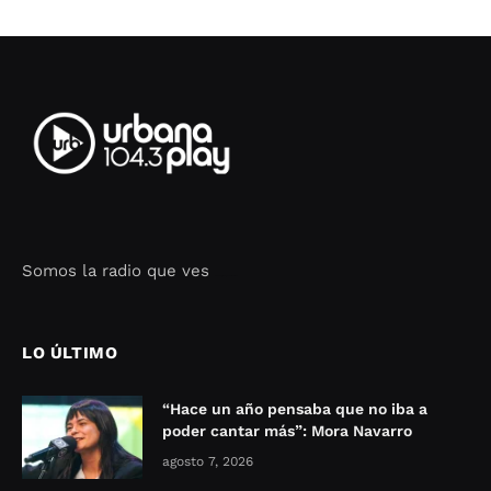
Somos la radio que ves
Seo Google Maps
COFIPOT.COM
LO ÚLTIMO
“Hace un año pensaba que no iba a
poder cantar más”: Mora Navarro
agosto 7, 2026