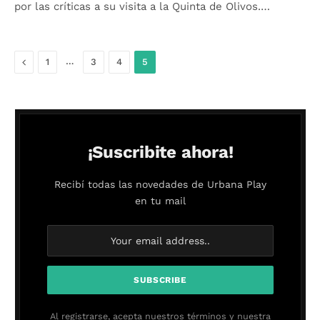
por las críticas a su visita a la Quinta de Olivos.…
Anterior
…
1
3
4
5
¡Suscribite ahora!
Recibí todas las novedades de Urbana Play
en tu mail
Al registrarse, acepta nuestros términos y nuestra