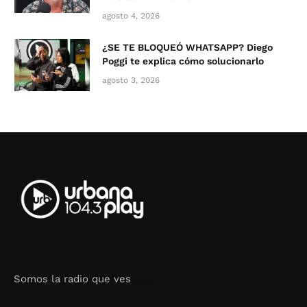
agosto 4, 2026
¿SE TE BLOQUEÓ WHATSAPP? Diego
Poggi te explica cómo solucionarlo
agosto 3, 2026
Somos la radio que ves
Seo Google Maps
COFIPOT.COM