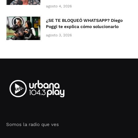
agosto 4, 2026
¿SE TE BLOQUEÓ WHATSAPP? Diego
Poggi te explica cómo solucionarlo
agosto 3, 2026
Somos la radio que ves
Seo Google Maps
COFIPOT.COM