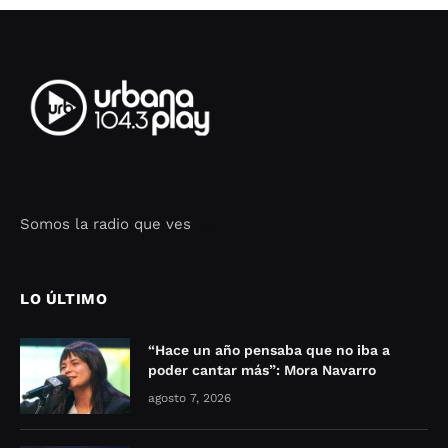
Somos la radio que ves
Seo Google Maps
COFIPOT.COM
LO ÚLTIMO
“Hace un año pensaba que no iba a
poder cantar más”: Mora Navarro
agosto 7, 2026