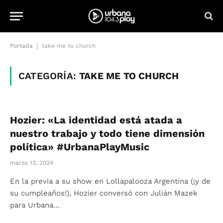
|
Portada
take me to church
CATEGORÍA:
TAKE ME TO CHURCH
Hozier: «La identidad está atada a
nuestro trabajo y todo tiene dimensión
política» #UrbanaPlayMusic
marzo 13, 2024
En la previa a su show en Lollapalooza Argentina (¡y de
su cumpleaños!), Hozier conversó con Julián Mazek
para Urbana…