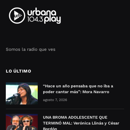
Somos la radio que ves
Seo Google Maps
COFIPOT.COM
LO ÚLTIMO
“Hace un año pensaba que no iba a
poder cantar más”: Mora Navarro
agosto 7, 2026
UNA BROMA ADOLESCENTE QUE
TERMINÓ MAL: Verónica Llinás y César
Bordón