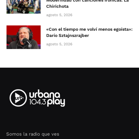
Chirichota
agosto 5, 2026
«Con el tiempo me volví menos egoísta»:
Darío Sztajnszrajber
agosto 5, 2026
Somos la radio que ves
Seo Google Maps
COFIPOT.COM