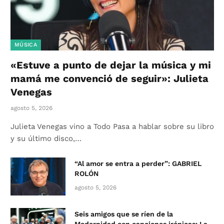
MÚSICA
«Estuve a punto de dejar la música y mi
mamá me convenció de seguir»: Julieta
Venegas
agosto 5, 2026
Julieta Venegas vino a Todo Pasa a hablar sobre su libro
y su último disco,…
“Al amor se entra a perder”: GABRIEL
ROLÓN
agosto 5, 2026
Seis amigos que se ríen de la
Modernidad con canciones irónicas: La