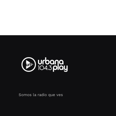
Somos la radio que ves
Seo Google Maps
COFIPOT.COM