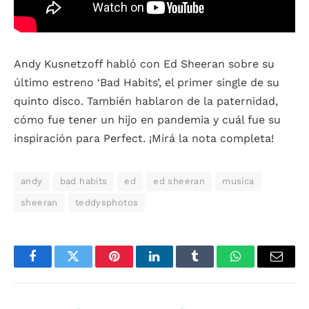
Andy Kusnetzoff habló con Ed Sheeran sobre su
último estreno ‘Bad Habits’, el primer single de su
quinto disco. También hablaron de la paternidad,
cómo fue tener un hijo en pandemia y cuál fue su
inspiración para Perfect. ¡Mirá la nota completa!
andy
bad habits
ed
ed sheeran
musica
sheeran
teddysphotos
Facebook
Twitter
Pinterest
LinkedIn
Tumblr
WhatsApp
Email