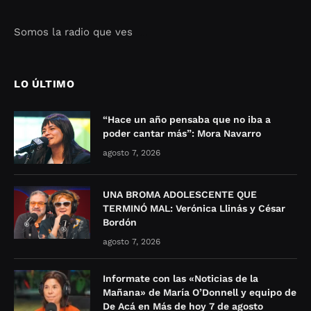
Somos la radio que ves
Seo Google Maps
COFIPOT.COM
LO ÚLTIMO
“Hace un año pensaba que no iba a
poder cantar más”: Mora Navarro
agosto 7, 2026
UNA BROMA ADOLESCENTE QUE
TERMINÓ MAL: Verónica Llinás y César
Bordón
agosto 7, 2026
Informate con las «Noticias de la
Mañana» de María O’Donnell y equipo de
De Acá en Más de hoy 7 de agosto