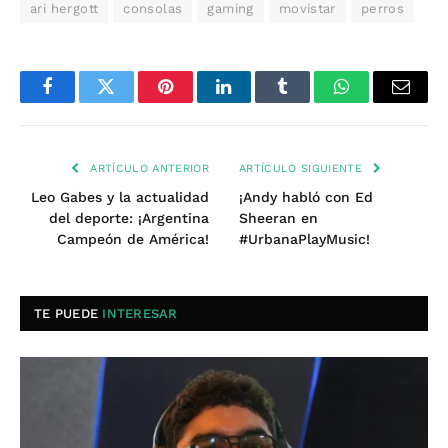
ari hergott
consolas
gaming
movistar
perros
Facebook
Twitter
Pinterest
LinkedIn
Tumblr
WhatsApp
Email
ARTÍCULO ANTERIOR
ARTÍCULO SIGUIENTE
Leo Gabes y la actualidad
¡Andy habló con Ed
del deporte: ¡Argentina
Sheeran en
Campeón de América!
#UrbanaPlayMusic!
TE PUEDE
INTERESAR