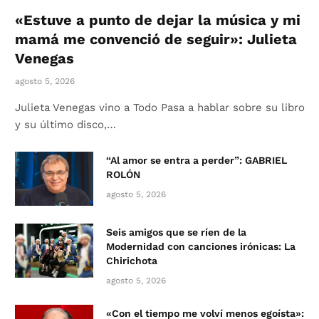
«Estuve a punto de dejar la música y mi
mamá me convenció de seguir»: Julieta
Venegas
agosto 5, 2026
Julieta Venegas vino a Todo Pasa a hablar sobre su libro
y su último disco,…
“Al amor se entra a perder”: GABRIEL
ROLÓN
agosto 5, 2026
Seis amigos que se ríen de la
Modernidad con canciones irónicas: La
Chirichota
agosto 5, 2026
«Con el tiempo me volví menos egoísta»: