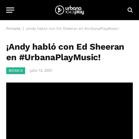
|
Portada
¡Andy habló con Ed Sheeran en #UrbanaPlayMusic!
¡Andy habló con Ed Sheeran
en #UrbanaPlayMusic!
julio 13, 2021
MÚSICA