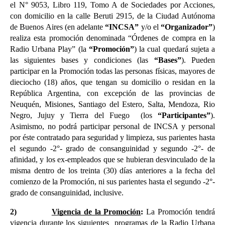
el N° 9053, Libro 119, Tomo A de Sociedades por Acciones, 
con domicilio en la calle Beruti 2915, de la Ciudad Autónoma 
de Buenos Aires (en adelante 
“INCSA”
 y/o el 
“Organizador”
) 
realiza esta promoción denominada “Órdenes de compra en la 
Radio Urbana Play” (la 
“Promoción”
) la cual quedará sujeta a 
las siguientes bases y condiciones (las 
“Bases”
). Pueden 
participar en la Promoción todas las personas físicas, mayores de 
dieciocho (18) años, que tengan su domicilio o residan en 
la 
República Argentina, con excepción de las provincias de 
Neuquén, Misiones, Santiago del Estero, Salta, Mendoza, Rio 
Negro, Jujuy y Tierra del Fuego  (lo
s 
“Participantes”
). 
Asimismo, no podrá participar personal de INCSA y personal 
por éste contratado para seguridad y limpieza, sus parientes hasta 
el segundo -2°- grado de consanguinidad y segundo -2°- de 
afinidad, y los ex-empleados que se hubieran desvinculado de la 
misma dentro de los treinta (30) días anteriores a la fecha del 
comienzo de la Promoción, ni sus parientes hasta el segundo -2°- 
grado de consanguinidad, inclusive.
2)
Vigencia de la Promoción
:
 La Promoción tendrá 
vigencia durante los siguientes  programas de la Radio Urbana 