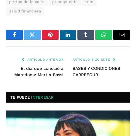
perros de la calle
presupuesto
rem
salud financiera
Facebook
Twitter
Pinterest
LinkedIn
Tumblr
WhatsApp
Email
ARTÍCULO ANTERIOR
ARTÍCULO SIGUIENTE
El día que conoció a
BASES Y CONDICIONES
Maradona: Martín Bossi
CARREFOUR
TE PUEDE
INTERESAR