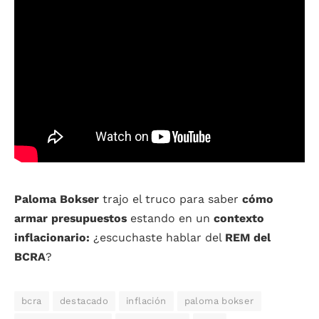
Paloma Bokser
trajo el truco para saber
cómo
armar presupuestos
estando en un
contexto
inflacionario:
¿escuchaste hablar del
REM del
BCRA
?
bcra
destacado
inflación
paloma bokser