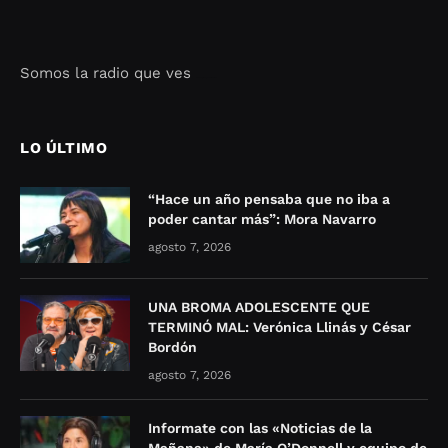
Somos la radio que ves
Seo Google Maps
COFIPOT.COM
LO ÚLTIMO
“Hace un año pensaba que no iba a
poder cantar más”: Mora Navarro
agosto 7, 2026
UNA BROMA ADOLESCENTE QUE
TERMINÓ MAL: Verónica Llinás y César
Bordón
agosto 7, 2026
Informate con las «Noticias de la