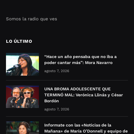
Somos la radio que ves
Seo Google Maps
COFIPOT.COM
LO ÚLTIMO
“Hace un año pensaba que no iba a
poder cantar más”: Mora Navarro
agosto 7, 2026
UNA BROMA ADOLESCENTE QUE
TERMINÓ MAL: Verónica Llinás y César
Bordón
agosto 7, 2026
Informate con las «Noticias de la
Mañana» de María O’Donnell y equipo de