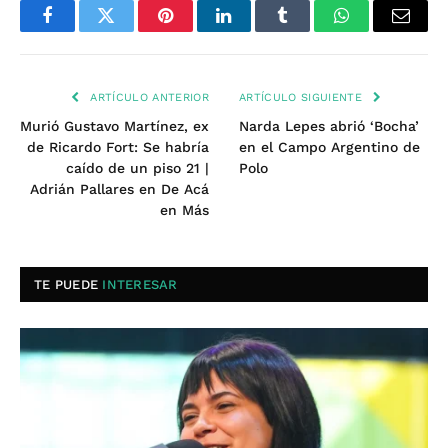
Facebook
Twitter
Pinterest
LinkedIn
Tumblr
WhatsApp
Email
ARTÍCULO ANTERIOR
ARTÍCULO SIGUIENTE
Murió Gustavo Martínez, ex
Narda Lepes abrió ‘Bocha’
de Ricardo Fort: Se habría
en el Campo Argentino de
caído de un piso 21 |
Polo
Adrián Pallares en De Acá
en Más
TE PUEDE
INTERESAR