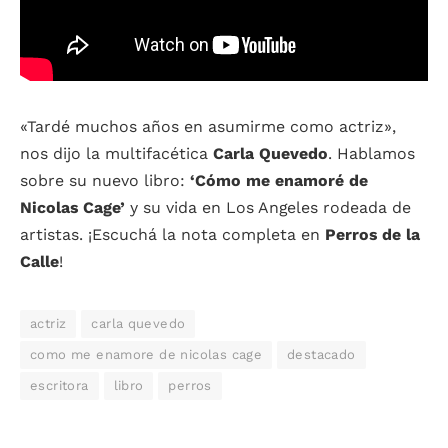
«Tardé muchos años en asumirme como actriz»,
nos dijo la multifacética
Carla Quevedo
. Hablamos
sobre su nuevo libro:
‘Cómo me enamoré de
Nicolas Cage’
y su vida en Los Angeles rodeada de
artistas. ¡Escuchá la nota completa en
Perros de la
Calle
!
actriz
carla quevedo
como me enamore de nicolas cage
destacado
escritora
libro
perros