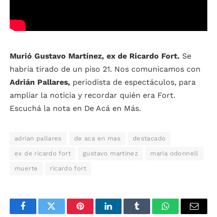
Murió Gustavo Martínez, ex de Ricardo Fort.
Se
habría tirado de un piso 21. Nos comunicamos con
Adrián Pallares,
periodista de espectáculos, para
ampliar la noticia y recordar quién era Fort.
Escuchá la nota en De Acá en Más.
adrian pallares
de aca en mas
destacado
ex de ricardo fort
gustavo martinez
maria odonnell
muerte
ricardo fort
Facebook
Twitter
Pinterest
LinkedIn
Tumblr
WhatsApp
Email