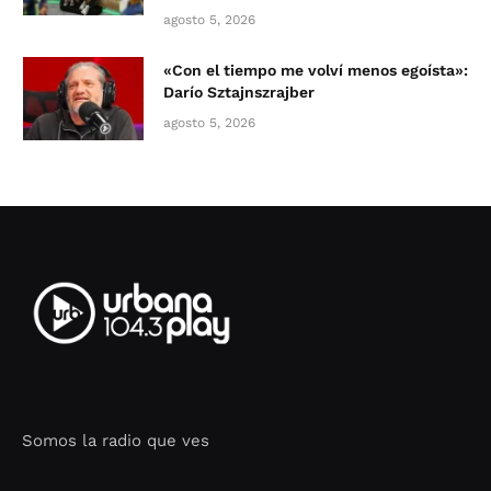
agosto 5, 2026
«Con el tiempo me volví menos egoísta»:
Darío Sztajnszrajber
agosto 5, 2026
Somos la radio que ves
Seo Google Maps
COFIPOT.COM