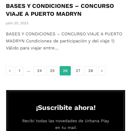
BASES Y CONDICIONES – CONCURSO
VIAJE A PUERTO MADRYN
julio 20, 2023
BASES Y CONDICIONES – CONCURSO VIAJE A PUERTO
MADRYN Condiciones de participación y del viaje 1)
Válido para viajar entre…
Anterior
…
Siguiente
1
24
25
26
27
28
¡Suscribite ahora!
Recibí todas las novedades de Urbana Play
en tu mail