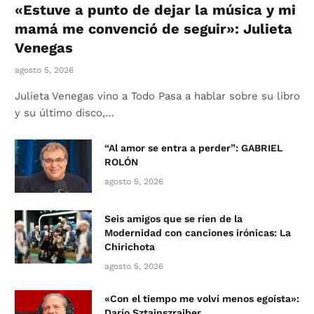
«Estuve a punto de dejar la música y mi
mamá me convenció de seguir»: Julieta
Venegas
agosto 5, 2026
Julieta Venegas vino a Todo Pasa a hablar sobre su libro
y su último disco,…
“Al amor se entra a perder”: GABRIEL
ROLÓN
agosto 5, 2026
Seis amigos que se ríen de la
Modernidad con canciones irónicas: La
Chirichota
agosto 5, 2026
«Con el tiempo me volví menos egoísta»:
Darío Sztajnszrajber