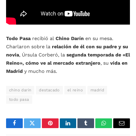
Todo Pasa
recibió al
Chino Darín
en su mesa.
Charlaron sobre la
relación de él con su padre y su
novia
, Úrsula Corberó, la
segunda temporada de «El
Reino», cómo ve al mercado extranjero
, su
vida en
Madrid
y mucho más.
chino darin
destacado
el reino
madrid
todo pasa
Facebook
Twitter
Pinterest
LinkedIn
Tumblr
WhatsApp
Email