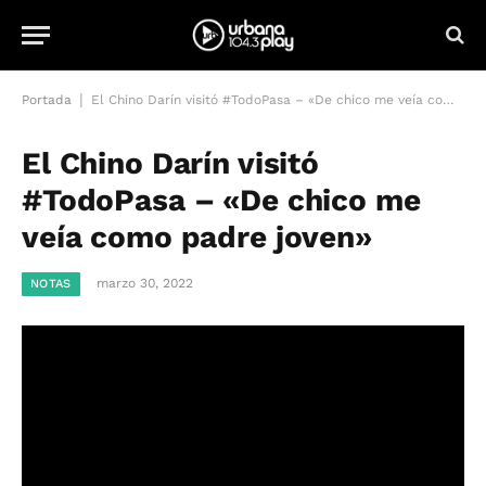
|
Portada
El Chino Darín visitó #TodoPasa – «De chico me veía como padre joven»
El Chino Darín visitó
#TodoPasa – «De chico me
veía como padre joven»
marzo 30, 2022
NOTAS