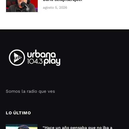
agosto 5, 2026
Somos la radio que ves
Seo Google Maps
COFIPOT.COM
LO ÚLTIMO
“Hace un año pensaba que no iba a