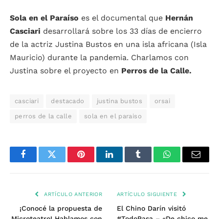
Sola en el Paraíso
es el documental que
Hernán
Casciari
desarrollará sobre los 33 días de encierro
de la actriz Justina Bustos en una isla africana (Isla
Mauricio) durante la pandemia. Charlamos con
Justina sobre el proyecto en
Perros de la Calle.
casciari
destacado
justina bustos
orsai
perros de la calle
sola en el paraiso
Facebook
Twitter
Pinterest
LinkedIn
Tumblr
WhatsApp
Email
ARTÍCULO ANTERIOR
ARTÍCULO SIGUIENTE
¡Conocé la propuesta de
El Chino Darín visitó
Microteatro! Hablamos con
#TodoPasa – «De chico me