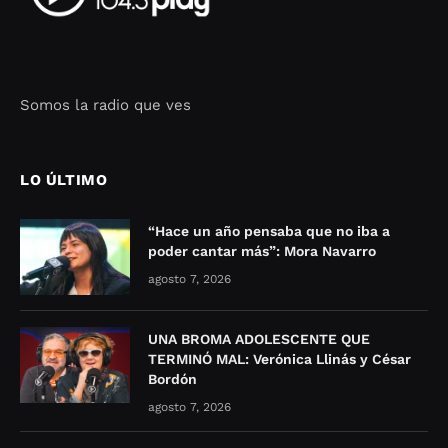
Somos la radio que ves
Seo Google Maps
COFIPOT.COM
LO ÚLTIMO
“Hace un año pensaba que no iba a
poder cantar más”: Mora Navarro
agosto 7, 2026
UNA BROMA ADOLESCENTE QUE
TERMINÓ MAL: Verónica Llinás y César
Bordón
agosto 7, 2026