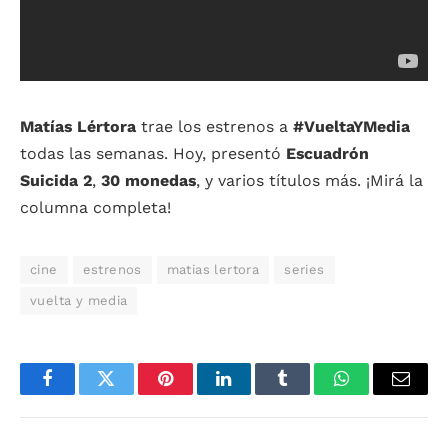
Matías Lértora
trae los estrenos a
#VueltaYMedia
todas las semanas. Hoy, presentó
Escuadrón
Suicida 2
,
30 monedas
, y varios títulos más. ¡Mirá la
columna completa!
cine
estrenos
matias lertora
series
vuelta y media
Facebook
Twitter
Pinterest
LinkedIn
Tumblr
WhatsApp
Email