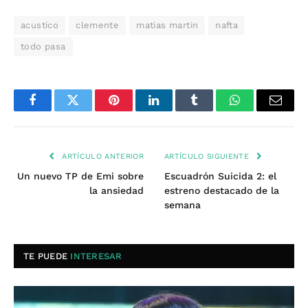
acustico
clemente
matias martin
nafta
todo pasa
Facebook
Twitter
Pinterest
LinkedIn
Tumblr
WhatsApp
Email
ARTÍCULO ANTERIOR
ARTÍCULO SIGUIENTE
Un nuevo TP de Emi sobre
Escuadrón Suicida 2: el
la ansiedad
estreno destacado de la
semana
TE PUEDE
INTERESAR