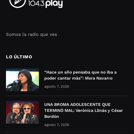
Somos la radio que ves
Seo Google Maps
COFIPOT.COM
LO ÚLTIMO
“Hace un año pensaba que no iba a
poder cantar más”: Mora Navarro
agosto 7, 2026
UNA BROMA ADOLESCENTE QUE
TERMINÓ MAL: Verónica Llinás y César
Bordón
agosto 7, 2026