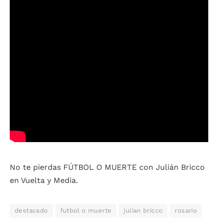
No te pierdas FÚTBOL O MUERTE con Julián Bricco
en Vuelta y Media.
destacado
futbol o muerte
julian bricco
rosario