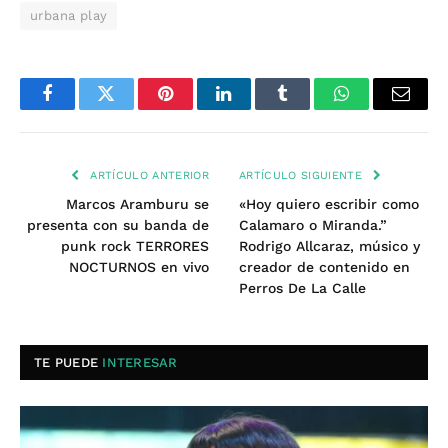
urbana play
Facebook
Twitter
Pinterest
LinkedIn
Tumblr
WhatsApp
Email
ARTÍCULO ANTERIOR
ARTÍCULO SIGUIENTE
Marcos Aramburu se
«Hoy quiero escribir como
presenta con su banda de
Calamaro o Miranda.”
punk rock TERRORES
Rodrigo Allcaraz, músico y
NOCTURNOS en vivo
creador de contenido en
Perros De La Calle
TE PUEDE
INTERESAR