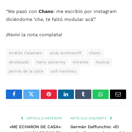
“Me pasó con
Chano
: me escribió por Instagram
diciéndome ‘che, te faltó modular acá’.”
¡Reviví la nota completa!
Andrés Calamaro
andy kustnezoff
chano
destacado
harry salvarrey
miranda
muisca
perros de la calle
sofi martinez
Facebook
Twitter
Pinterest
LinkedIn
Tumblr
WhatsApp
Email
ARTÍCULO ANTERIOR
ARTÍCULO SIGUIENTE
«ME ECHARON DE CASA»:
Germán Daffunchio: «El