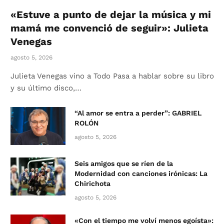
«Estuve a punto de dejar la música y mi
mamá me convenció de seguir»: Julieta
Venegas
agosto 5, 2026
Julieta Venegas vino a Todo Pasa a hablar sobre su libro
y su último disco,…
“Al amor se entra a perder”: GABRIEL
ROLÓN
agosto 5, 2026
Seis amigos que se ríen de la
Modernidad con canciones irónicas: La
Chirichota
agosto 5, 2026
«Con el tiempo me volví menos egoísta»: