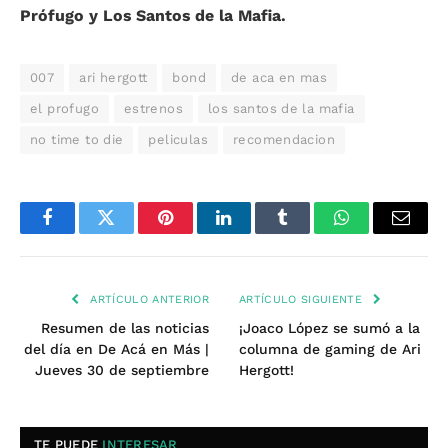
Prófugo y Los Santos de la Mafia.
007
ari hergott
bond
de aca en mas
el profugo
estrenos
los santos de la mafia
no time to die
peliculas
recomendacion
Facebook
Twitter
Pinterest
LinkedIn
Tumblr
WhatsApp
Email
ARTÍCULO ANTERIOR
ARTÍCULO SIGUIENTE
Resumen de las noticias
¡Joaco López se sumó a la
del día en De Acá en Más |
columna de gaming de Ari
Jueves 30 de septiembre
Hergott!
TE PUEDE
INTERESAR