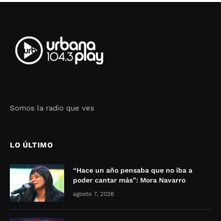
Somos la radio que ves
Seo Google Maps
COFIPOT.COM
LO ÚLTIMO
“Hace un año pensaba que no iba a
poder cantar más”: Mora Navarro
agosto 7, 2026