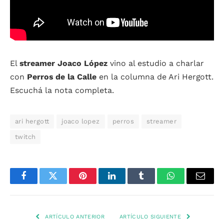
El
streamer Joaco López
vino al estudio a charlar
con
Perros de la Calle
en la columna de Ari Hergott.
Escuchá la nota completa.
ari hergott
joaco lopez
perros
streamer
twitch
Facebook
Twitter
Pinterest
LinkedIn
Tumblr
WhatsApp
Email
ARTÍCULO ANTERIOR
ARTÍCULO SIGUIENTE