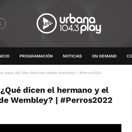
E
NICIO
PROGRAMACIÓN
NOTICIAS
ON DEMAND
C
 y el papá del Dibu Martínez desde Wembley? | #Perros2022
: ¿Qué dicen el hermano y el
sde Wembley? | #Perros2022