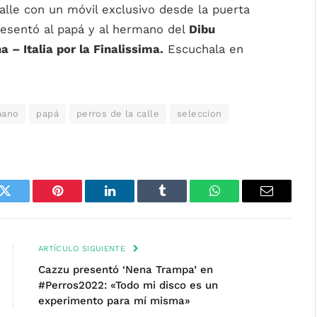
alle con un móvil exclusivo desde la puerta
resentó al papá y al hermano del
Dibu
a – Italia por la Finalissima.
Escuchala en
mano
papá
perros de la calle
seleccion
k
Twitter
Pinterest
LinkedIn
Tumblr
WhatsApp
Email
ARTÍCULO SIGUIENTE
Cazzu presentó ‘Nena Trampa’ en
#Perros2022: «Todo mi disco es un
experimento para mí misma»