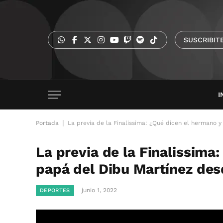
SUSCRIBIT
I
|
Portada
La previa de la Finalissima: ¿Qué dicen el hermano
La previa de la Finalissima
papá del Dibu Martínez de
junio 1, 2022
DEPORTES