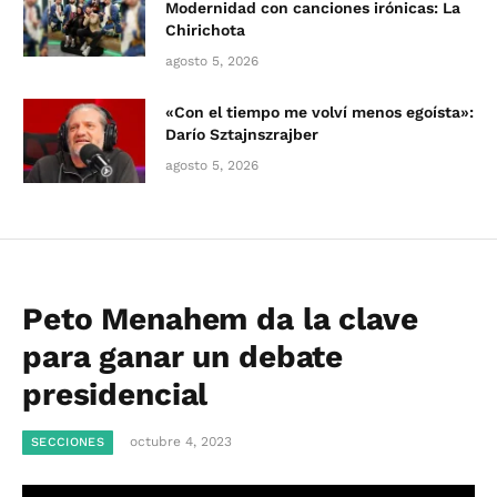
Modernidad con canciones irónicas: La
Chirichota
agosto 5, 2026
«Con el tiempo me volví menos egoísta»:
Darío Sztajnszrajber
agosto 5, 2026
Peto Menahem da la clave
para ganar un debate
presidencial
octubre 4, 2023
SECCIONES