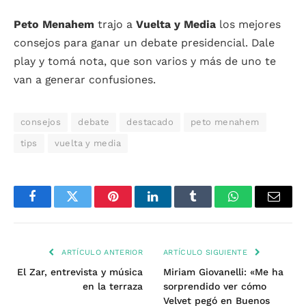
Peto Menahem
trajo a
Vuelta y Media
los mejores
consejos para ganar un debate presidencial. Dale
play y tomá nota, que son varios y más de uno te
van a generar confusiones.
consejos
debate
destacado
peto menahem
tips
vuelta y media
Facebook
Twitter
Pinterest
LinkedIn
Tumblr
WhatsApp
Email
ARTÍCULO ANTERIOR
ARTÍCULO SIGUIENTE
El Zar, entrevista y música
Miriam Giovanelli: «Me ha
en la terraza
sorprendido ver cómo
Velvet pegó en Buenos