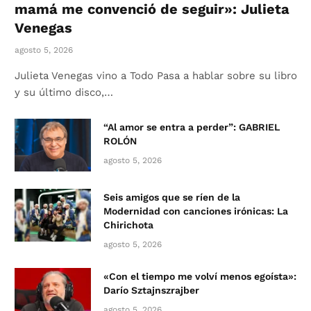
mamá me convenció de seguir»: Julieta
Venegas
agosto 5, 2026
Julieta Venegas vino a Todo Pasa a hablar sobre su libro
y su último disco,…
“Al amor se entra a perder”: GABRIEL
ROLÓN
agosto 5, 2026
Seis amigos que se ríen de la
Modernidad con canciones irónicas: La
Chirichota
agosto 5, 2026
«Con el tiempo me volví menos egoísta»:
Darío Sztajnszrajber
agosto 5, 2026