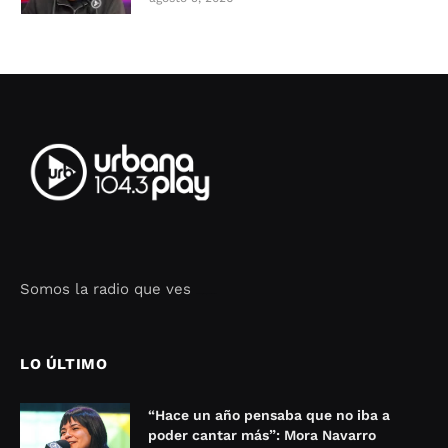
Somos la radio que ves
Seo Google Maps
COFIPOT.COM
LO ÚLTIMO
“Hace un año pensaba que no iba a
poder cantar más”: Mora Navarro