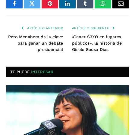
Facebook
Twitter
Pinterest
LinkedIn
Tumblr
WhatsApp
Email
ARTÍCULO ANTERIOR
ARTÍCULO SIGUIENTE
Peto Menahem da la clave
«Tener S3XO en lugares
para ganar un debate
públicos», la historia de
presidencial
Gisele Sousa Dias
TE PUEDE
INTERESAR