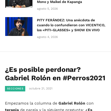
Mono y Maikel de Kapanga
agosto 5, 2026
PITY FERÁNDEZ: Una anécdota de
cuando lo confundieron con VICENTICO,
los «PITI-GLASSES» y SHOW EN VIVO
agosto 4, 2026
¿Es posible perdonar?
Gabriel Rolón en #Perros2021
octubre 21, 2021
SECCIONES
Empezamos la columna de
Gabriel Rolón
con
terapia
de pareja y la siguiente pregunta:
¿Es