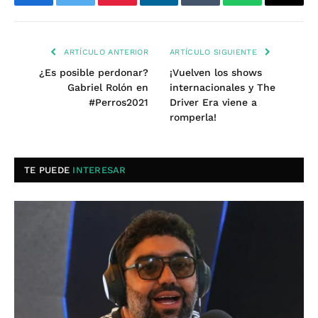
Facebook
Twitter
Pinterest
LinkedIn
Tumblr
WhatsApp
Email
ARTÍCULO ANTERIOR
ARTÍCULO SIGUIENTE
¿Es posible perdonar?
¡Vuelven los shows
Gabriel Rolón en
internacionales y The
#Perros2021
Driver Era viene a
romperla!
TE PUEDE
INTERESAR