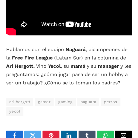
Hablamos con el equipo
Naguará
, bicampeones de
la
Free Fire League
(Latam Sur) en la columna de
Ari Hergott.
Vino
Yecol
, su
mamá
y su
manager
y les
preguntamos: ¿cómo jugar pasa de ser un hobby a
ser un trabajo? ¿Cómo se lo toman los padres?
ari hergott
gamer
gaming
naguara
perros
yecol