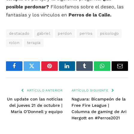
posible perdonar?
Filosofamos sobre el deseo, las
fantasías y los vínculos en
Perros de la Calle.
destacado
gabriel
perdon
perros
psicologo
rolon
terapia
Facebook
Twitter
Pinterest
LinkedIn
Tumblr
WhatsApp
Email
ARTÍCULO ANTERIOR
ARTÍCULO SIGUIENTE
Un update con las noticias
Naguara: Bicampeón de la
del jueves 21 de octubre |
Free Fire League |
María O’Donnell y equipo
Columna de gaming de Ari
Hergott en #Perros2021