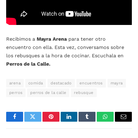
Recibimos a
Mayra Arena
para tener otro
encuentro con ella. Esta vez, conversamos sobre
los rebusques a la hora de cocinar. Escuchala en
Perros de la Calle.
arena
comida
destacado
encuentros
mayra
perros
perros de la calle
rebusque
Facebook
Twitter
Pinterest
LinkedIn
Tumblr
WhatsApp
Email