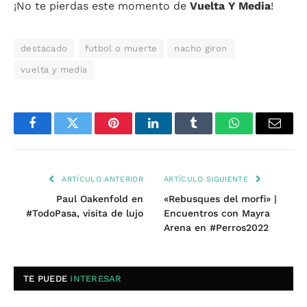
¡No te pierdas este momento de
Vuelta Y Media
!
destacado
futbol o muerte
nacho giron
vuelta y media
Facebook
Twitter
Pinterest
LinkedIn
Tumblr
WhatsApp
Email
ARTÍCULO ANTERIOR
ARTÍCULO SIGUIENTE
Paul Oakenfold en
«Rebusques del morfi» |
#TodoPasa, visita de lujo
Encuentros con Mayra
Arena en #Perros2022
TE PUEDE
INTERESAR