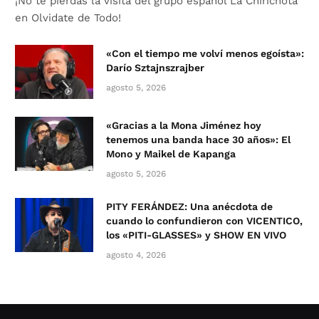
¡No te pierdas la visita del grupo español La Chirichota
en Olvidate de Todo!
«Con el tiempo me volví menos egoísta»:
Darío Sztajnszrajber
agosto 5, 2026
«Gracias a la Mona Jiménez hoy
tenemos una banda hace 30 años»: El
Mono y Maikel de Kapanga
agosto 5, 2026
PITY FERÁNDEZ: Una anécdota de
cuando lo confundieron con VICENTICO,
los «PITI-GLASSES» y SHOW EN VIVO
agosto 4, 2026