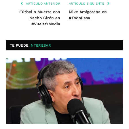
ARTÍCULO ANTERIOR
ARTÍCULO SIGUIENTE
Fútbol o Muerte con
Mike Amigorena en
Nacho Girón en
#TodoPasa
#VueltaYMedia
TE PUEDE
INTERESAR