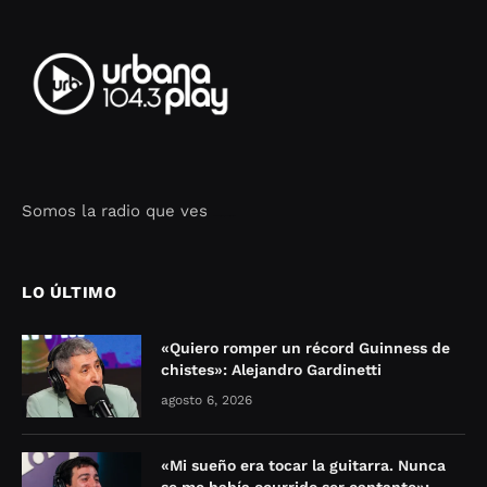
Somos la radio que ves
Seo Google Maps
COFIPOT.COM
LO ÚLTIMO
«Quiero romper un récord Guinness de
chistes»: Alejandro Gardinetti
agosto 6, 2026
«Mi sueño era tocar la guitarra. Nunca
se me había ocurrido ser cantante»: