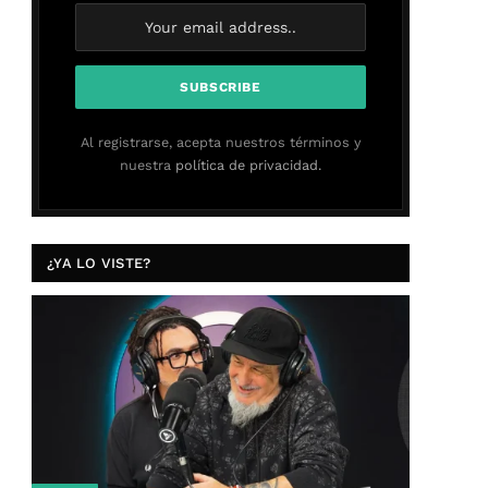
Al registrarse, acepta nuestros términos y
nuestra
política de privacidad.
¿YA LO VISTE?