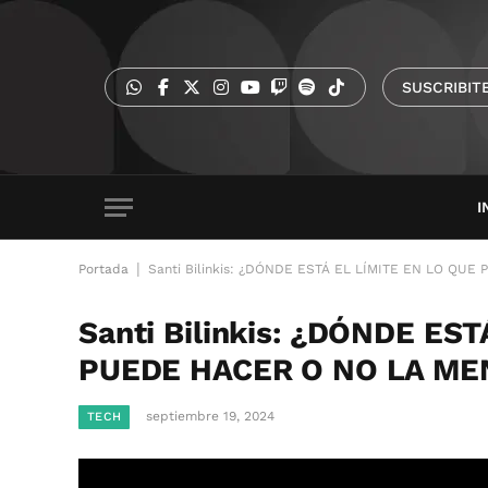
SUSCRIBIT
I
|
Portada
Santi Bilinkis: ¿DÓNDE ESTÁ EL LÍMITE EN LO QU
Santi Bilinkis: ¿DÓNDE ES
PUEDE HACER O NO LA ME
septiembre 19, 2024
TECH