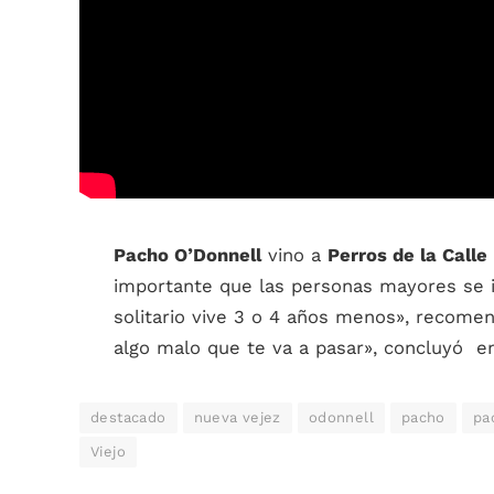
Pacho O’Donnell
vino a
Perros de la Calle
importante que las personas mayores se in
solitario vive 3 o 4 años menos», recomen
algo malo que te va a pasar», concluyó en
destacado
nueva vejez
odonnell
pacho
pa
Viejo