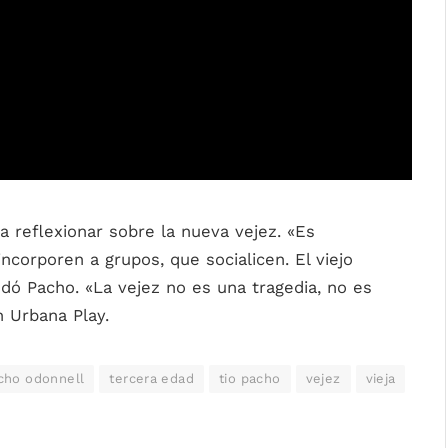
a reflexionar sobre la nueva vejez. «Es
corporen a grupos, que socialicen. El viejo
dó Pacho. «La vejez no es una tragedia, no es
 Urbana Play.
cho odonnell
tercera edad
tio pacho
vejez
vieja