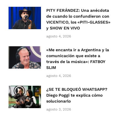
PITY FERÁNDEZ: Una anécdota
de cuando lo confundieron con
VICENTICO, los «PITI-GLASSES»
y SHOW EN VIVO
agosto 4, 2026
«Me encanta ir a Argentina y la
comunicación que existe a
través de la música»: FATBOY
SLIM
agosto 4, 2026
¿SE TE BLOQUEÓ WHATSAPP?
Diego Poggi te explica cómo
solucionarlo
agosto 3, 2026