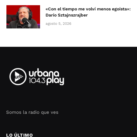
«Con el tiempo me volví menos egoísta»:
Darío Sztajnszrajber
agosto 5, 2026
Somos la radio que ves
Seo Google Maps
COFIPOT.COM
LO ÚLTIMO