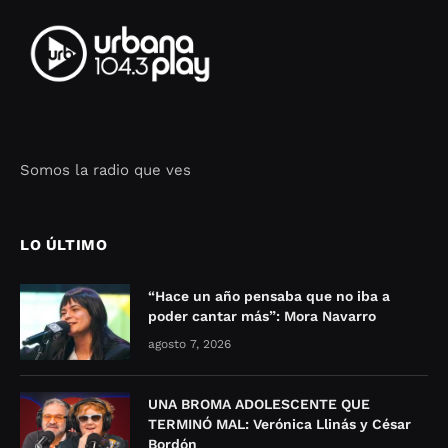
Somos la radio que ves
Seo Google Maps
COFIPOT.COM
LO ÚLTIMO
“Hace un año pensaba que no iba a
poder cantar más”: Mora Navarro
agosto 7, 2026
UNA BROMA ADOLESCENTE QUE
TERMINÓ MAL: Verónica Llinás y César
Bordón