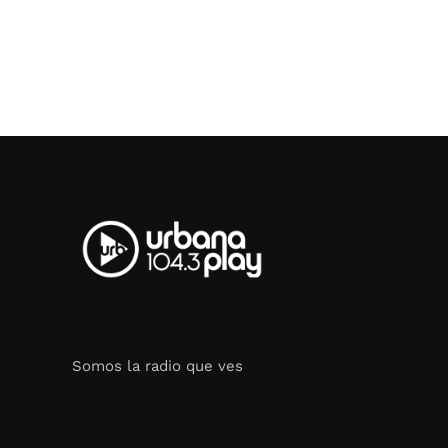
Somos la radio que ves
Seo Google Maps
COFIPOT.COM