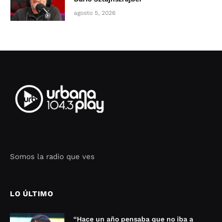
agosto 5, 2026
Somos la radio que ves
Seo Google Maps
COFIPOT.COM
LO ÚLTIMO
“Hace un año pensaba que no iba a