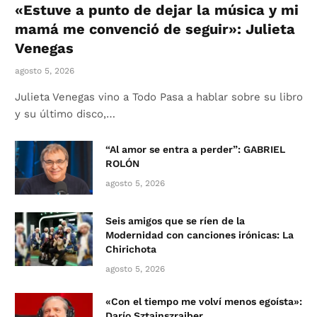
«Estuve a punto de dejar la música y mi
mamá me convenció de seguir»: Julieta
Venegas
agosto 5, 2026
Julieta Venegas vino a Todo Pasa a hablar sobre su libro
y su último disco,…
“Al amor se entra a perder”: GABRIEL
ROLÓN
agosto 5, 2026
Seis amigos que se ríen de la
Modernidad con canciones irónicas: La
Chirichota
agosto 5, 2026
«Con el tiempo me volví menos egoísta»:
Darío Sztajnszrajber