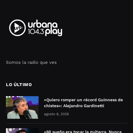
Somos la radio que ves
Seo Google Maps
COFIPOT.COM
LO ÚLTIMO
«Quiero romper un récord Guinness de
chistes»: Alejandro Gardinetti
agosto 6, 2026
«Mi sueño era tocar la guitarra. Nunca